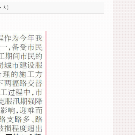
小
大
】