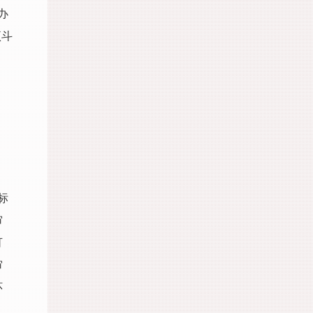
办
项斗
、
标
审
可
审
环