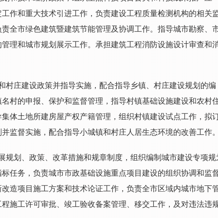
定工作和重大技术引进工作，负责建设工程质量检测机构的相关
负责全市绿色建筑暨建筑节能管理及协调工作。指导城市勘察、
的管理和城市规划展示工作。承担建筑工程消防设施设计审查和
和村庄建设政策并指导实施，配合指导乡镇、村庄建设规划的编
镇名村的申报、保护和监督管理，指导村镇基础设施建设和农村
导集体土地所建房屋产权产籍管理，组织村镇建设试点工作，拟
划并监督实施，配合指导小城镇和村庄人居生态环境的改善工作
展规划、政策、改革措施和规章制度，组织编制城市建设专项规
指标任务，负责城市市政基础设施重点项目建设的组织协调和监
新改造项目施工方案和技术论证工作，负责全市区域内城市地下
工程施工许可审批、竣工验收备案管理、移交工作，及对违法违