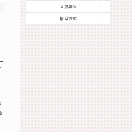
直属单位
联系方式
、
工
工
、
涉
绩