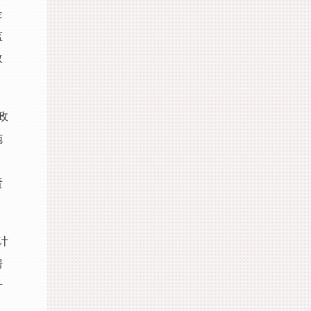
企
监
政
政
施
责
计
房
计