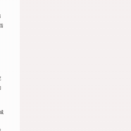
绵
指
，
挖
的
城
，
域