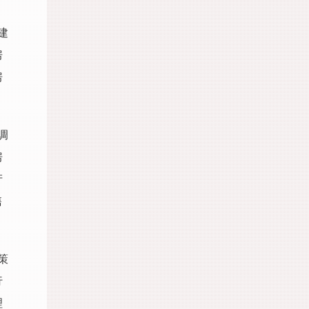
建
房
房
调
房
产
售
策
行
理