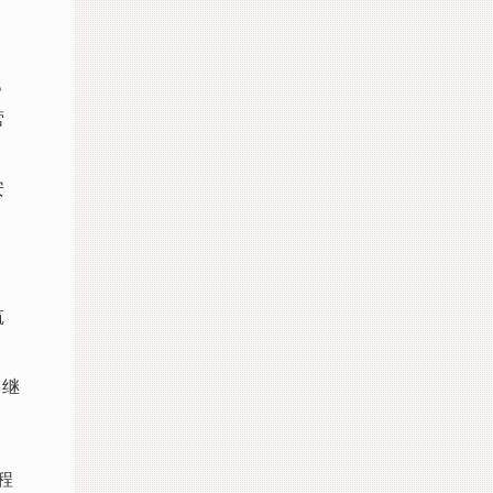
。
营
安
筑
，继
程