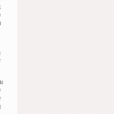
监
市
消
住
订
。
划
督
管
规