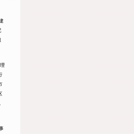
建
配
服
管理
行
市
区
，
事