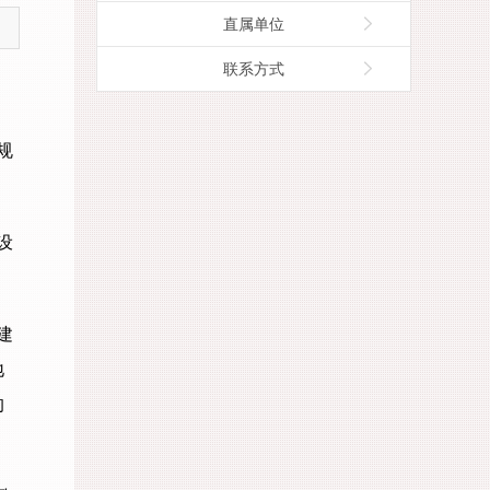
直属单位
联系方式
规
设
建
地
的