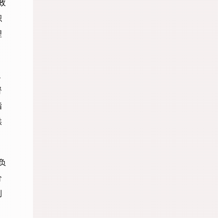
政
积
理
、
督
指
供
负
价
制