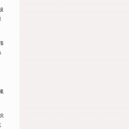
设
保
指
色
规
织
监