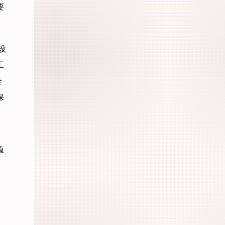
要
设
工
全
保
值