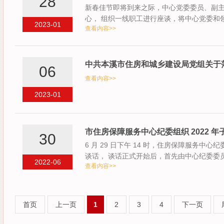
28
新春佳节即将到来之际，中心党委委员、副主任
心， 组织一线职工进行座谈，将中心党委和
2023-01
查看内容>>
福…
中共本溪市住房和城乡建设局党组关于
06
查看内容>>
2023-01
市住房保障服务中心纪委组织 2022 
30
6 月 29 日下午 14 时，住房保障服务中
谈话， 谈话正式开始后，首先由中心纪委委
2022-06
查看内容>>
首页
上一页
1
2
3
4
下一页